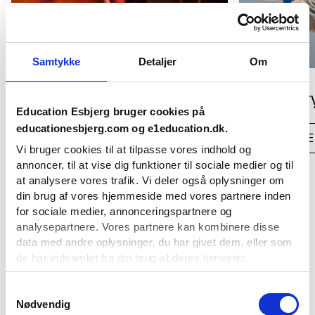
Samtykke
Detaljer
Om
Social Belonging Events
Pre-Entr
Education Esbjerg bruger cookies på
educationesbjerg.com og e1education.dk.
LÆS MERE
LÆS MERE
Vi bruger cookies til at tilpasse vores indhold og
annoncer, til at vise dig funktioner til sociale medier og til
at analysere vores trafik. Vi deler også oplysninger om
din brug af vores hjemmeside med vores partnere inden
for sociale medier, annonceringspartnere og
analysepartnere. Vores partnere kan kombinere disse
data med andre oplysninger, du har givet dem, eller som
de har indsamlet fra din brug af deres tjenester.
Du kan til enhver tid ændre eller tilbagetrække dit
Samtykkevalg
Nødvendig
samtykke ved at benytte linket til cookieindstillinger i