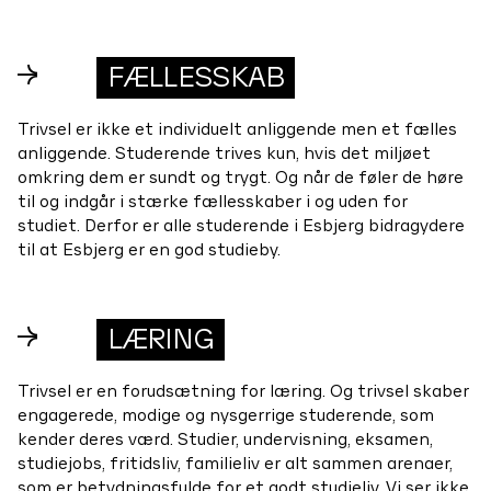
→
FÆLLESSKAB
Trivsel er ikke et individuelt anliggende men et fælles
anliggende. Studerende trives kun, hvis det miljøet
omkring dem er sundt og trygt. Og når de føler de høre
til og indgår i stærke fællesskaber i og uden for
studiet. Derfor er alle studerende i Esbjerg bidragydere
til at Esbjerg er en god studieby.
→
LÆRING
Trivsel er en forudsætning for læring. Og trivsel skaber
engagerede, modige og nysgerrige studerende, som
kender deres værd. Studier, undervisning, eksamen,
studiejobs, fritidsliv, familieliv er alt sammen arenaer,
som er betydningsfulde for et godt studieliv. Vi ser ikke