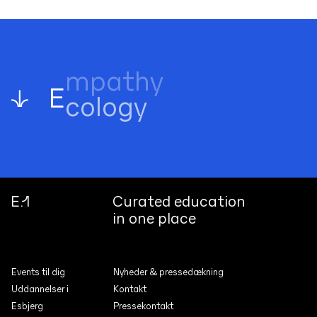
E
cology
↓
E.1
Curated education
in one place
Events til dig
Nyheder & pressedæk­ning
Uddannelser i
Kontakt
Esbjerg
Pressekontakt