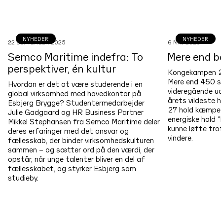
NYHEDER
NYHEDER
22 SEPTEMBER 2025
6 MAJ 2025
Semco Maritime indefra: To
Mere end b
perspektiver, én kultur
Kongekampen 20
Mere end 450 s
Hvordan er det at være studerende i en
videregående u
global virksomhed med hovedkontor på
årets vildeste h
Esbjerg Brygge? Studentermedarbejder
27 hold kæmped
Julie Gadgaard og HR Business Partner
energiske hold “
Mikkel Stephansen fra Semco Maritime deler
kunne løfte tr
deres erfaringer med det ansvar og
vindere.
fællesskab, der binder virksomhedskulturen
sammen – og sætter ord på den værdi, der
opstår, når unge talenter bliver en del af
fællesskabet, og styrker Esbjerg som
studieby.