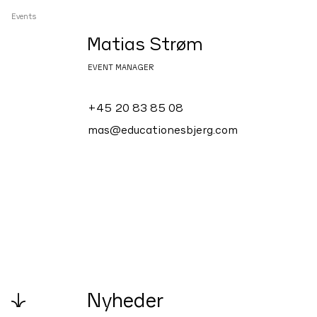
Events
Matias Strøm
EVENT MANAGER
+45 20 83 85 08
mas@educationesbjerg.com
↓
Nyheder