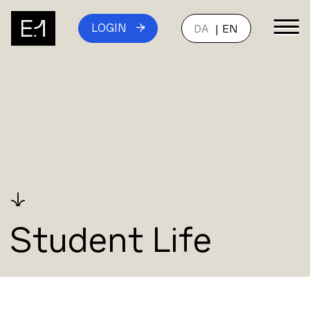
LOGIN
DA
EN
↓
Student Life