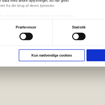
 data med andre oplysninger, du har givet
et fra din brug af deres tjenester.
ller tilbagetrække dit samtykke ved at benytte
 i bunden af vores hjemmeside.
Præferencer
Statistik
Kun nødvendige cookies