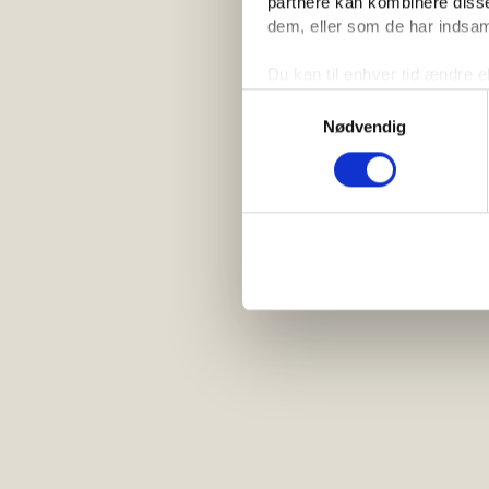
partnere kan kombinere disse
dem, eller som de har indsaml
Du kan til enhver tid ændre e
linket til cookieindstillinger
Samtykkevalg
Nødvendig