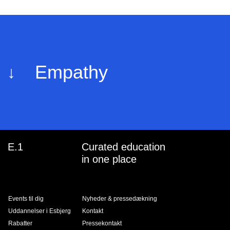
mpathy
E
↓
cology
E.1
Curated education
in one place
Events til dig
Nyheder & pressedæk­ning
Uddannelser i Esbjerg
Kontakt
Rabatter
Pressekontakt