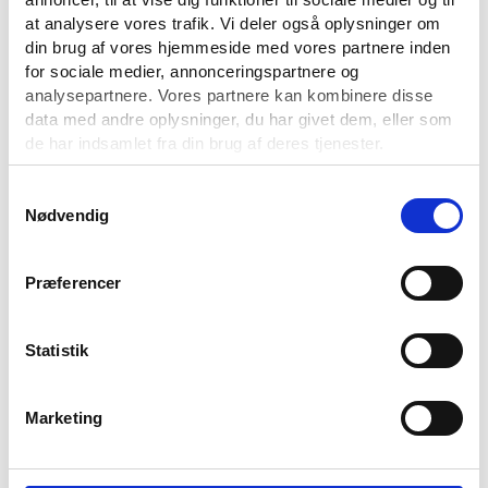
at analysere vores trafik. Vi deler også oplysninger om
din brug af vores hjemmeside med vores partnere inden
for sociale medier, annonceringspartnere og
analysepartnere. Vores partnere kan kombinere disse
data med andre oplysninger, du har givet dem, eller som
de har indsamlet fra din brug af deres tjenester.
Du kan til enhver tid ændre eller tilbagetrække dit
Samtykkevalg
Nødvendig
samtykke ved at benytte linket til cookieindstillinger i
bunden af vores hjemmeside.
Præferencer
Statistik
Marketing