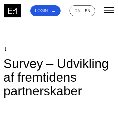
DA
EN
LOGIN
↓
Survey – Udvikling
af fremtidens
partnerskaber