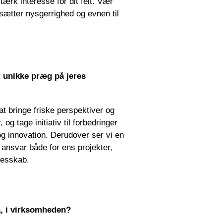
tærk interesse for dit felt. Vær
ætter nysgerrighed og evnen til
 unikke præg på jeres
t bringe friske perspektiver og
 og tage initiativ til forbedringer
g innovation. Derudover ser vi en
ansvar både for ens projekter,
llesskab.
å, i virksomheden?