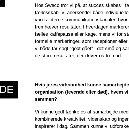
Hos
Sweco
tror vi på, at succes skabes i f
fællesskab. Vi anerkender både individuel
vores interne kommunikationskanaler, hvor v
fremhæver resultater. I hverdagen marker
fælles kaffepause eller kage, mens vi for s
formelle markeringer, som receptioner elle
vi både får sagt “godt gået” i det små og s
de store resultater, der driver os fremad
.
Hvis jeres virksomhed kunne samarbejde
DE
organisation (levende eller død), hvem vi
sammen?
Vi kunne godt tænke os at samarbejde med
kombinerede kreativitet, videnskab og inge
inspirerer i dag. Sammen kunne vi udforske 