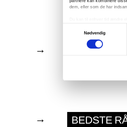
partnere kan kombinere disse
dem, eller som de har indsaml
Du kan til enhver tid ændre e
linket til cookieindstillinger
Samtykkevalg
Nødvendig
→
KARRIERE
→
BEDSTE R