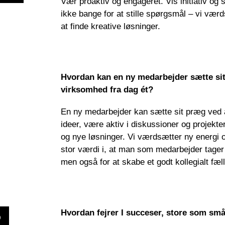
Vær proaktiv og engageret. Vis initiativ og s
ikke bange for at stille spørgsmål
–
vi værds
at finde kreative løsninger.
Hvordan kan en ny medarbejder sætte sit
virksomhed fra dag ét?
En ny medarbejder kan sætte sit præg ved a
ideer, være aktiv i diskussioner og projekter,
og nye løsninger. Vi værdsætter ny energi o
stor værdi i, at man som medarbejder tager 
men også for at skabe et godt kollegialt fæ
Hvordan fejrer I succeser, store som sm
R