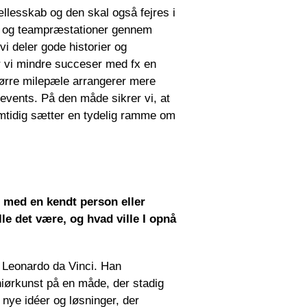
ællesskab og den skal også fejres i
le og teampræstationer gennem
i deler gode historier og
er vi mindre succeser med
fx
en
tørre milepæle arrangerer mere
r events. På den måde
sikrer vi, at
amtidig sætter en tydelig ramme om
 med en kendt person eller
lle det være, og hvad ville I opnå
 Leonardo da Vinci. Han
niørkunst på en måde, der stadig
nye idéer og løsninger, der