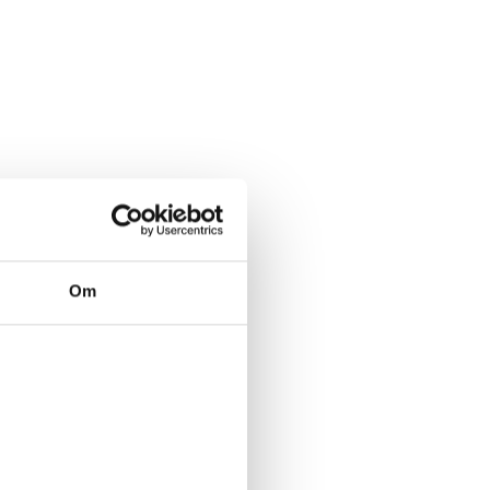
Studerende ville blive overraskede over, hvor
meget
ansvar man får fra da
g
et. Vi tror på at alle
,
ua
nset
erfaring
,
kan bidrage med viden. Vi tænker også
meget
innovation og kreativitet
i
vores daglige arbejde, samt de
mange udviklingsmuligheder og det stærke sociale
fællesskab på tværs af afdelinger.
Om