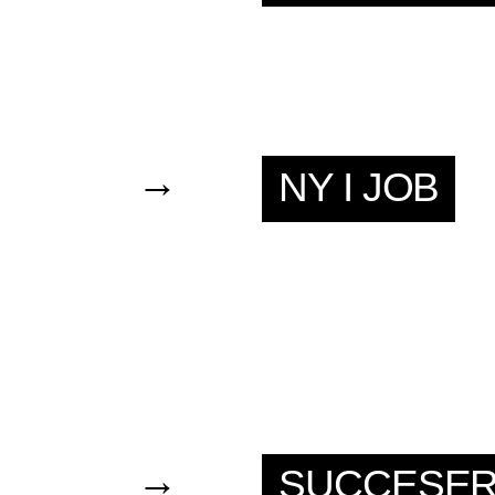
→
NY I JOB
→
SUCCESE