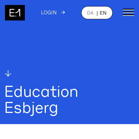
LOGIN
DA
EN
↓
Education
Esbjerg