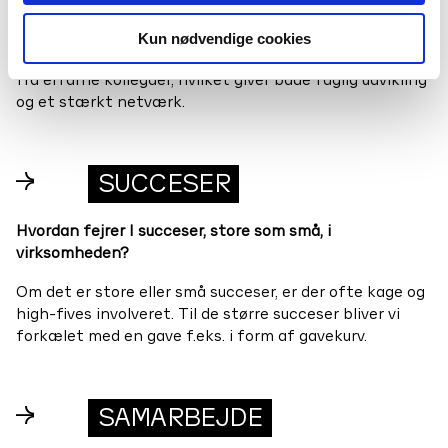
opgaverne, og du kan lære at reflekterer, evaluerer og
bidrage med egne kompetencer, du har i bagagen
Kun nødvendige cookies
allerede. Der er også rig mulighed for sparring og læring
fra erfarne kollegaer, hvilket giver både faglig udvikling
og et stærkt netværk.
→
SUCCESER
Hvordan fejrer I succeser, store som små, i
virksomheden?
Om det er store eller små succeser, er der ofte kage og
high-fives involveret. Til de større succeser bliver vi
forkælet med en gave f.eks. i form af gavekurv.
→
SAMARBEJDE