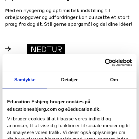
Med en nysgerrig og optimistisk indstilling til
arbejdsopgaver og udfordringer kan du sætte et stort
præg fra dag ét. Stil gerne spørgsmål og del dine idéer!
→
NEDTUR
Hvad er det mindst fede ved at arbejde hos jer?
Tingene kan til tider gå stærkt, da vi er en voksende og
Samtykke
Detaljer
Om
dynamisk virksomhed. Som studentermedhjælper kan
du opleve, at du ikke altid når at bidrage så meget, som
du gerne ville, før opgaven har udviklet sig eller er
Education Esbjerg bruger cookies på
afsluttet, mens du har været på skolebænken.
educationesbjerg.com og e1education.dk.
Vi bruger cookies til at tilpasse vores indhold og
annoncer, til at vise dig funktioner til sociale medier og til
→
TACKLING
at analysere vores trafik. Vi deler også oplysninger om