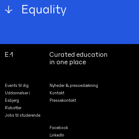
E
nthusiasm
↓
E.1
Curated education
in one place
Events til dig
Nyheder & pressedæk­ning
Uddannelser i
Kontakt
Esbjerg
Pressekontakt
Rabatter
Jobs til studerende
Facebook
LinkedIn