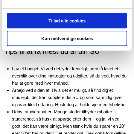
Tillad alle cookies
Kun nødvendige cookies
Tips til at få mest ud af din SU
Lav et budget: Vi ved det lyder kedeligt, men få lavet et
overblik over dine indtægter og udgifter, så du ved, hvad du
har at gøre med hver måned.
Arbejd ved siden af: Hvis det er muligt, så find dig et
studiejob, der kan supplere din SU og som samtidig giver
dig værdifuld erfaring. Husk dog at holde øje med fribeløbet.
Udnyt studierabatter: Mange steder tilbyder rabatter til
studerende, så husk at spørge efter dem – og ja, vi ved
godt, det kan være pinligt. Men tænk hvis du sparer en 20’
eller 50’er her og der? Det render op! Tjek også forskellige