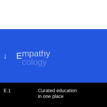
E
cology
↓
E.1
Curated education
in one place