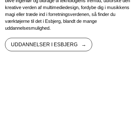
blive ingeniør og bidrage til teknologiens fremtid, udforske den
kreative verden af multimediedesign, fordybe dig i musikkens
magi eller træde ind i forretningsverdenen, så finder du
værktøjerne til det i Esbjerg, blandt de mange
uddannelsesmulighed.
UDDANNELSER I ESBJERG