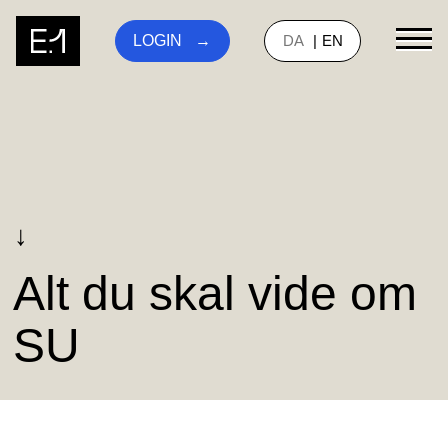
DA
EN
LOGIN
↓
Alt du skal vide om
SU