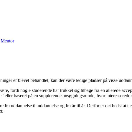
 Mentor
ninger er blevet behandlet, kan der være ledige pladser på visse uddann
re, fordi nogle studerende har trukket sig tilbage fra en allerede accepter
ølle” eller baseret på en supplerende ansøgningsrunde, hvor interessered
e fra uddannelse til uddannelse og fra år til år. Derfor er det bedst at t
r.