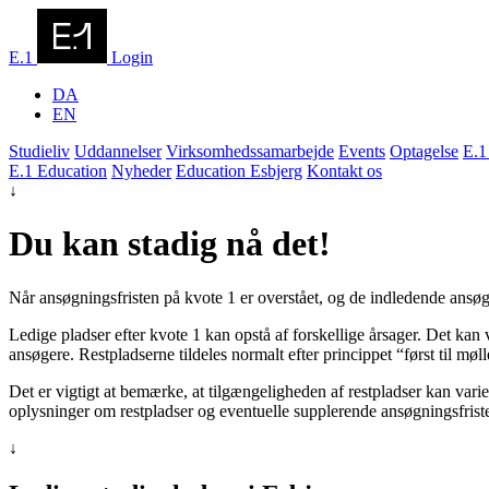
E.1
Login
DA
EN
Studieliv
Uddannelser
Virksomhedssamarbejde
Events
Optagelse
E.1
E.1 Education
Nyheder
Education Esbjerg
Kontakt os
↓
Du kan stadig nå det!
Når ansøgningsfristen på kvote 1 er overstået, og de indledende ansøg
Ledige pladser efter kvote 1 kan opstå af forskellige årsager. Det kan væ
ansøgere. Restpladserne tildeles normalt efter princippet “først til m
Det er vigtigt at bemærke, at tilgængeligheden af restpladser kan varier
oplysninger om restpladser og eventuelle supplerende ansøgningsfriste
↓